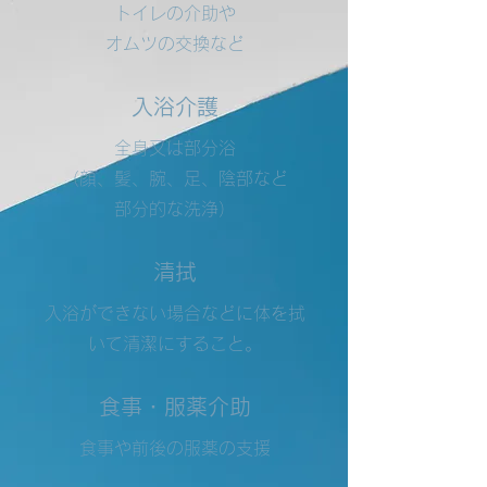
トイレの介助や
オムツの交換など
入浴介護
全身又は部分浴
（顔、髪、腕、足、陰部など
部分的な洗浄）
清拭
入浴ができない場合などに体を拭
いて清潔にすること。
食事・服薬介助
食事や前後の服薬の支援