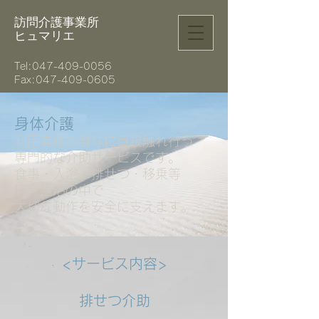
訪問介護事業所
ヒュマリエ
Tel:
047-409-0056
Fax:047-409-0605
身体介護
利用者様の身体に直接触れ行う
専門的な介助サービスです。
食事・入浴・排せつ・移乗等
日常生活の中で
大切な動作を安全に支えます。
<サービス内容>
排せつ介助