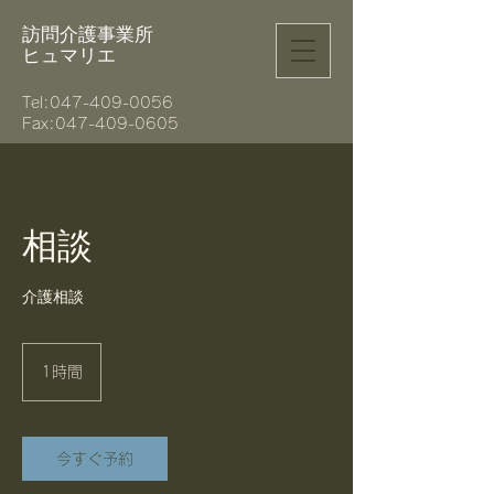
訪問介護事業所
ヒュマリエ
Tel:
047-409-0056
Fax:047-409-0605
相談
介護相談
1時間
1
時
今すぐ予約