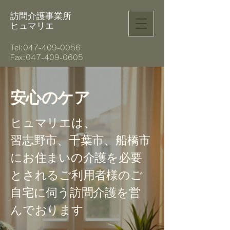
訪問介護事業所
ヒュマリエ
Tel:
047-409-0056
Fax:047-409-0605
安心のケア
ヒュマリエは、
習志野市、千葉市、船橋市
​にお住まいの介護を必要
とされるご利用者様のご
自宅に伺う訪問介護を営
んでおります