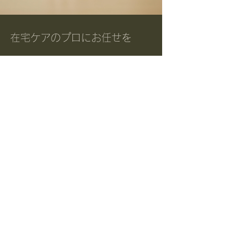
​在宅ケアのプロにお任せを
TEL :
047-409-0056
FAX :
047-409-0605
MAIL :
humalie.oty@gmail.com
事業所番号 :
1272102664
​代表 / 管理者 : 大田